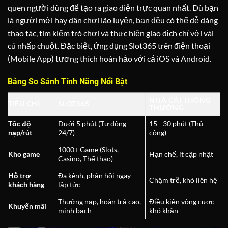
quen người dùng để tạo ra giao diện trực quan nhất. Dù bạn
là người mới hay dân chơi lão luyện, bạn đều có thể dễ dàng
thao tác, tìm kiếm trò chơi và thực hiện giao dịch chỉ với vài
cú nhấp chuột. Đặc biệt, ứng dụng Slot365 trên điện thoại
(Mobile App) tương thích hoàn hảo với cả iOS và Android.
Bảng So Sánh Tính Năng Nổi Bật
NHÀ CÁI THÔNG
TIÊU CHÍ
SLOT365
THƯỜNG
Tốc độ
Dưới 5 phút (Tự động
15 - 30 phút (Thủ
nạp/rút
24/7)
công)
1000+ Game (Slots,
Kho game
Hạn chế, ít cập nhật
Casino, Thể thao)
Hỗ trợ
Đa kênh, phản hồi ngay
Chậm trễ, khó liên hệ
khách hàng
lập tức
Thưởng nạp, hoàn trả cao,
Điều kiện vòng cược
Khuyến mãi
minh bạch
khó khăn