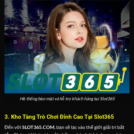
Hệ thống bảo mật và hỗ trợ khách hàng tại Slot365
3. Kho Tàng Trò Chơi Đỉnh Cao Tại Slot365
Đến với
SLOT365.COM
, bạn sẽ lạc vào thế giới giải trí bất