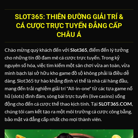
SLOT365: THIÊN ĐƯỜNG GIẢI TRÍ &
CÁ CƯỢC TRỰC TUYẾN ĐẲNG CẤP
CHÂU Á
Chào mừng quý khách đến với
Slot365
, điểm đến lý tưởng
cho những tín đồ đam mê cá cược trực tuyến. Trong kỷ
nguyên số hóa, việc tìm kiếm một sân chơi vừa an toàn, vừa
minh bạch lại sở hữu kho game đồ sộ không phải là điều dễ
dàng. Slot365 tự hào khẳng định vị thế là nhà cái hàng đầu,
mang đến trải nghiệm giải trí "All-in-one" từ các tựa game nổ
hũ (slots) đình đám, sòng bài trực tuyến (live casino) sống
động cho đến cá cược thể thao kịch tính. Tại
SLOT365.COM
,
chúng tôi cam kết tạo ra một môi trường cá cược công bằng,
bảo mật và đẳng cấp nhất cho mọi thành viên.