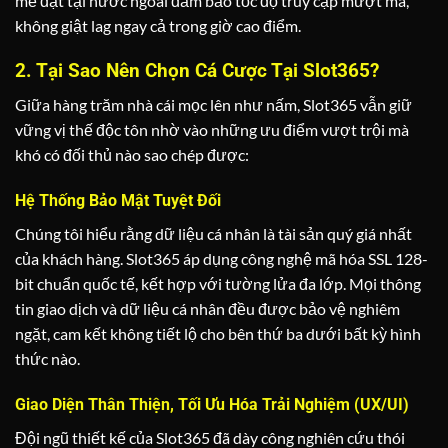
mẽ đặt tại nước ngoài đảm bảo tốc độ truy cập mượt mà,
không giật lag ngay cả trong giờ cao điểm.
2. Tại Sao Nên Chọn Cá Cược Tại Slot365?
Giữa hàng trăm nhà cái mọc lên như nấm, Slot365 vẫn giữ
vững vị thế độc tôn nhờ vào những ưu điểm vượt trội mà
khó có đối thủ nào sao chép được:
Hệ Thống Bảo Mật Tuyệt Đối
Chúng tôi hiểu rằng dữ liệu cá nhân là tài sản quý giá nhất
của khách hàng. Slot365 áp dụng công nghệ mã hóa SSL 128-
bit chuẩn quốc tế, kết hợp với tường lửa đa lớp. Mọi thông
tin giao dịch và dữ liệu cá nhân đều được bảo vệ nghiêm
ngặt, cam kết không tiết lộ cho bên thứ ba dưới bất kỳ hình
thức nào.
Giao Diện Thân Thiện, Tối Ưu Hóa Trải Nghiệm (UX/UI)
Đội ngũ thiết kế của Slot365 đã dày công nghiên cứu thói