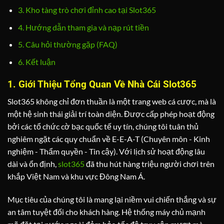
3. Kho tàng trò chơi đỉnh cao tại Slot365
4. Hướng dẫn tham gia và nạp rút tiền
5. Câu hỏi thường gặp (FAQ)
6. Kết luận
1. Giới Thiệu Tổng Quan Về Nhà Cái Slot365
Slot365 không chỉ đơn thuần là một trang web cá cược, mà là
một hệ sinh thái giải trí toàn diện. Được cấp phép hoạt động
bởi các tổ chức cờ bạc quốc tế uy tín, chúng tôi tuân thủ
nghiêm ngặt các quy chuẩn về E-E-A-T (Chuyên môn - Kinh
nghiệm - Thẩm quyền - Tin cậy). Với lịch sử hoạt động lâu
dài và ổn định,
slot365
đã thu hút hàng triệu người chơi trên
khắp Việt Nam và khu vực Đông Nam Á.
Mục tiêu của chúng tôi là mang lại niềm vui chiến thắng và sự
an tâm tuyệt đối cho khách hàng. Hệ thống máy chủ mạnh