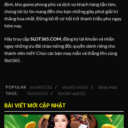
định, kho game phong phú và dịch vụ khách hàng tận tâm,
chúng tôi tự tin mang đến cho bạn những giây phút giải trí
thăng hoa nhất. Đừng bỏ lỡ cơ hội trở thành triệu phú ngay
hôm nay.
Hãy truy cập
SLOT365.COM
, đăng ký tài khoản và nhận
ngay những ưu đãi chào mừng độc quyền dành riêng cho
thành viên mới! Chúc các bạn may mắn và thắng lớn cùng
Slot365.
POPULAR
slot365(132)
slot365 ios(15)
đăng nhập
TAGS:
Slot365(15)
Slot365 apk(15)
BÀI VIẾT MỚI CẬP NHẬT