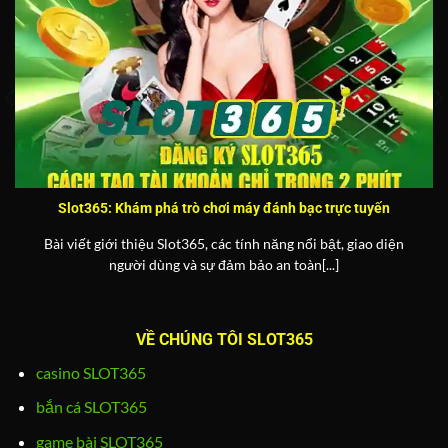
Slot365: Khám phá trò chơi máy đánh bạc trực tuyến
Bài viết giới thiệu Slot365, các tính năng nổi bật, giao diện
người dùng và sự đảm bảo an toàn[...]
VỀ CHÚNG TÔI SLOT365
casino SLOT365
bắn cá SLOT365
game bài SLOT365