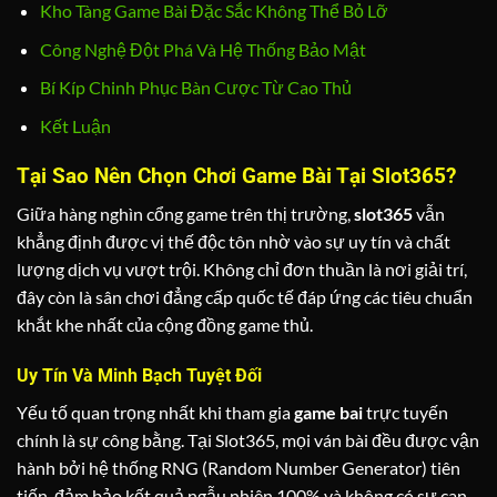
Kho Tàng Game Bài Đặc Sắc Không Thể Bỏ Lỡ
Công Nghệ Đột Phá Và Hệ Thống Bảo Mật
Bí Kíp Chinh Phục Bàn Cược Từ Cao Thủ
Kết Luận
Tại Sao Nên Chọn Chơi Game Bài Tại Slot365?
Giữa hàng nghìn cổng game trên thị trường,
slot365
vẫn
khẳng định được vị thế độc tôn nhờ vào sự uy tín và chất
lượng dịch vụ vượt trội. Không chỉ đơn thuần là nơi giải trí,
đây còn là sân chơi đẳng cấp quốc tế đáp ứng các tiêu chuẩn
khắt khe nhất của cộng đồng game thủ.
Uy Tín Và Minh Bạch Tuyệt Đối
Yếu tố quan trọng nhất khi tham gia
game bai
trực tuyến
chính là sự công bằng. Tại Slot365, mọi ván bài đều được vận
hành bởi hệ thống RNG (Random Number Generator) tiên
tiến, đảm bảo kết quả ngẫu nhiên 100% và không có sự can