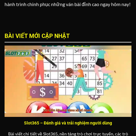
hành trình chinh phục những ván bài đỉnh cao ngay hôm nay!
BÀI VIẾT MỚI CẬP NHẬT
Slot365 – Đánh giá và trải nghiệm người dùng
Bài viết chi tiết về Slot365, nền tảng trò chơi trực tuyến, các trò