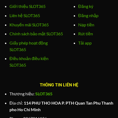
Giới thiệu SLOT365
Đăng ký
Liên hệ SLOT365
Đăng nhập
Khuyến mãi SLOT365
Nạp tiền
Chính sách bảo mật SLOT365
Rút tiền
Giấy phép hoạt động
Tải app
SLOT365
Điều khoản điều kiện
SLOT365
THÔNG TIN LIÊN HỆ
Thương hiệu:
SLOT365
Địa chỉ:
114 PHU THO HOA P. PTH Quan Tan Phu Thanh
pho Ho Chi Minh