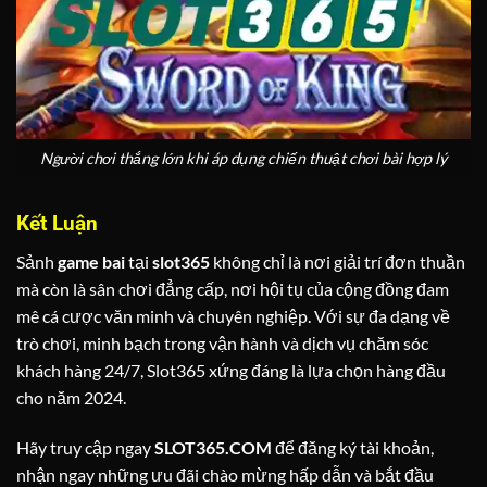
Người chơi thắng lớn khi áp dụng chiến thuật chơi bài hợp lý
Kết Luận
Sảnh
game bai
tại
slot365
không chỉ là nơi giải trí đơn thuần
mà còn là sân chơi đẳng cấp, nơi hội tụ của cộng đồng đam
mê cá cược văn minh và chuyên nghiệp. Với sự đa dạng về
trò chơi, minh bạch trong vận hành và dịch vụ chăm sóc
khách hàng 24/7, Slot365 xứng đáng là lựa chọn hàng đầu
cho năm 2024.
Hãy truy cập ngay
SLOT365.COM
để đăng ký tài khoản,
nhận ngay những ưu đãi chào mừng hấp dẫn và bắt đầu