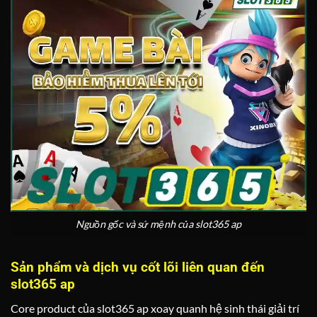
Nguồn gốc và sứ mệnh của slot365 ap
Sản phẩm và dịch vụ cốt lõi liên quan đến
slot365 ap
Core product của slot365 ap xoay quanh hệ sinh thái giải trí