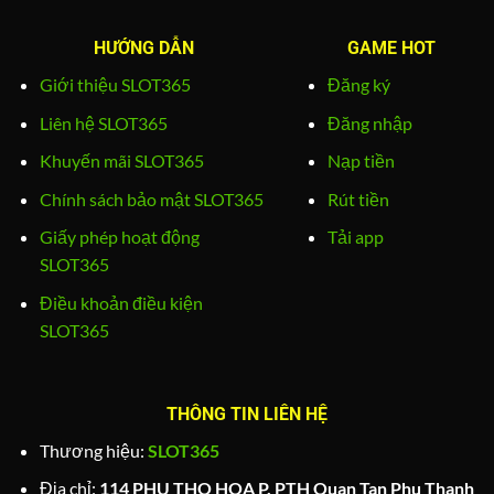
HƯỚNG DẪN
GAME HOT
Giới thiệu SLOT365
Đăng ký
Liên hệ SLOT365
Đăng nhập
Khuyến mãi SLOT365
Nạp tiền
Chính sách bảo mật SLOT365
Rút tiền
Giấy phép hoạt động
Tải app
SLOT365
Điều khoản điều kiện
SLOT365
THÔNG TIN LIÊN HỆ
Thương hiệu:
SLOT365
Địa chỉ:
114 PHU THO HOA P. PTH Quan Tan Phu Thanh