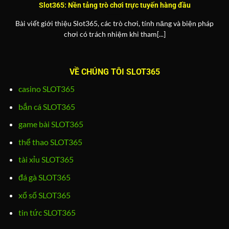
Slot365: Nền tảng trò chơi trực tuyến hàng đầu
Bài viết giới thiệu Slot365, các trò chơi, tính năng và biện pháp
chơi có trách nhiệm khi tham[...]
VỀ CHÚNG TÔI SLOT365
casino SLOT365
bắn cá SLOT365
game bài SLOT365
thể thao SLOT365
tài xỉu SLOT365
đá gà SLOT365
xổ số SLOT365
tin tức SLOT365