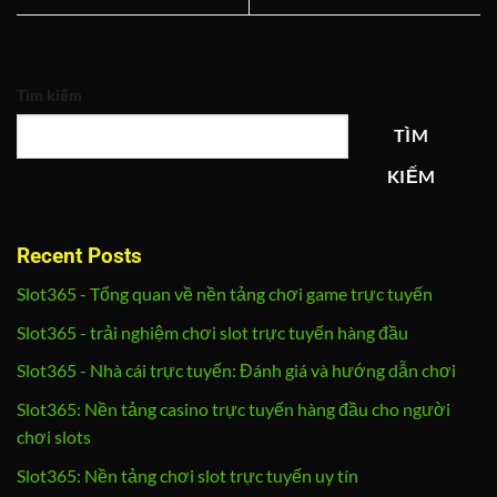
Tìm kiếm
TÌM
KIẾM
Recent Posts
Slot365 - Tổng quan về nền tảng chơi game trực tuyến
Slot365 - trải nghiệm chơi slot trực tuyến hàng đầu
Slot365 - Nhà cái trực tuyến: Đánh giá và hướng dẫn chơi
Slot365: Nền tảng casino trực tuyến hàng đầu cho người
chơi slots
Slot365: Nền tảng chơi slot trực tuyến uy tín