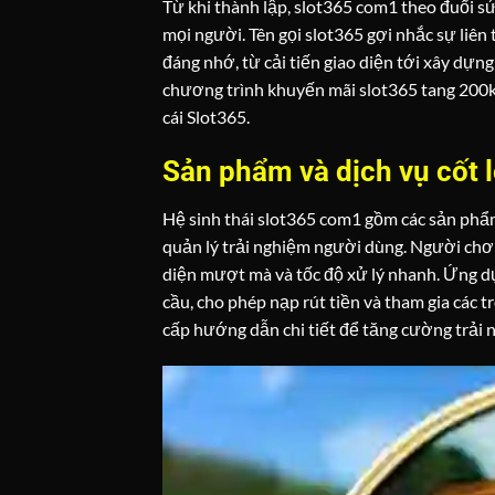
Từ khi thành lập, slot365 com1 theo đuổi s
mọi người. Tên gọi slot365 gợi nhắc sự liên 
đáng nhớ, từ cải tiến giao diện tới xây dự
chương trình khuyến mãi slot365 tang 200k 
cái Slot365.
Sản phẩm và dịch vụ cốt 
Hệ sinh thái slot365 com1 gồm các sản phẩm
quản lý trải nghiệm người dùng. Người chơi
diện mượt mà và tốc độ xử lý nhanh. Ứng dụ
cầu, cho phép nạp rút tiền và tham gia các t
cấp hướng dẫn chi tiết để tăng cường trải 