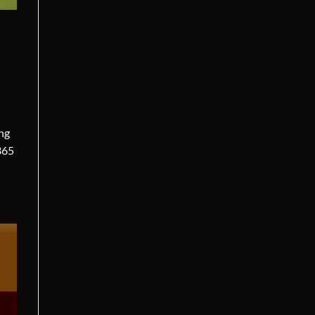
ùng
365