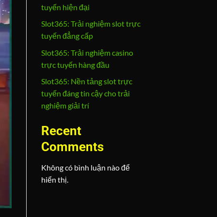
tuyến hiện đại
Slot365: Trải nghiệm slot trực
tuyến đẳng cấp
Slot365: Trải nghiệm casino
trực tuyến hàng đầu
Slot365: Nền tảng slot trực
tuyến đáng tin cậy cho trải
nghiệm giải trí
Recent
Comments
Không có bình luận nào để
hiển thị.