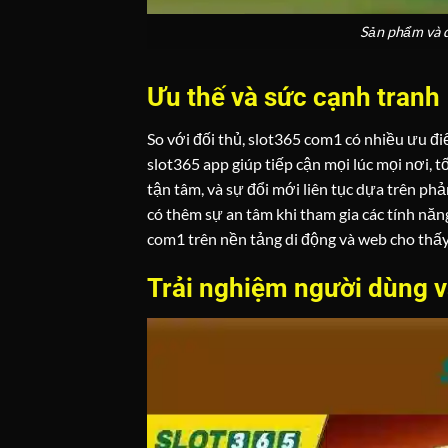
Sản phẩm và d
Ưu thế và sức cạnh tranh
So với đối thủ, slot365 com1 có nhiều ưu đi
slot365 app giúp tiếp cận mọi lúc mọi nơi, 
tận tâm, và sự đổi mới liên tục dựa trên ph
có thêm sự an tâm khi tham gia các tính nă
com1 trên nền tảng di động và web cho thấy
Trải nghiệm người dùng 