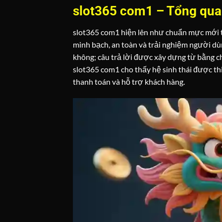
slot365 com1 – Tổng quan 
slot365 com1 hiện lên như chuẩn mực mới tr
minh bạch, an toàn và trải nghiệm người dùn
không; câu trả lời được xây dựng từ bằng ch
slot365 com1 cho thấy hệ sinh thái được thi
thanh toán và hỗ trợ khách hàng.