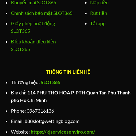
Khuyến mãi SLOT365
Nạp tiền
Chính sách bảo mật SLOT365
Rút tiền
Giấy phép hoạt động
Tải app
SLOT365
Điều khoản điều kiện
SLOT365
THÔNG TIN LIÊN HỆ
Thương hiệu:
SLOT365
Địa chỉ:
114 PHU THO HOA P. PTH Quan Tan Phu Thanh
pho Ho Chi Minh
Phone:
0967316136
Email:
888slot@wettingblog.com
Website:
https://kjservicesenviro.com/