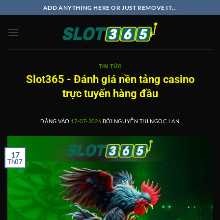
Bỏ
ADD ANYTHING HERE OR JUST REMOVE IT...
qua
nội
dung
TIN TỨC
Slot365 - Đánh giá nền tảng casino
trực tuyến hàng đầu
ĐĂNG VÀO
17-07-2026
BỞI
NGUYỄN THỊ NGỌC LAN
17
Th07