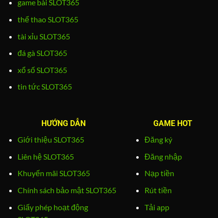
game bài SLOT365
thể thao SLOT365
tài xỉu SLOT365
đá gà SLOT365
xổ số SLOT365
tin tức SLOT365
HƯỚNG DẪN
GAME HOT
Giới thiệu SLOT365
Đăng ký
Liên hệ SLOT365
Đăng nhập
Khuyến mãi SLOT365
Nạp tiền
Chính sách bảo mật SLOT365
Rút tiền
Giấy phép hoạt động
Tải app