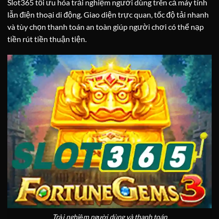
Slot365 tối ưu hóa trải nghiệm người dùng trên cả máy tính
lẫn điện thoại di động. Giao diện trực quan, tốc độ tải nhanh
và tùy chọn thanh toán an toàn giúp người chơi có thể nạp
tiền rút tiền thuận tiện.
Trải nghiệm người dùng và thanh toán