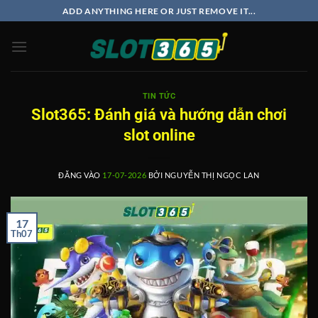
Bỏ
ADD ANYTHING HERE OR JUST REMOVE IT...
qua
nội
dung
TIN TỨC
Slot365: Đánh giá và hướng dẫn chơi
slot online
ĐĂNG VÀO
17-07-2026
BỞI
NGUYỄN THỊ NGỌC LAN
17
Th07