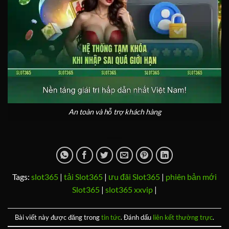
An toàn và hỗ trợ khách hàng
Tags:
slot365
|
tải Slot365
|
ưu đãi Slot365
|
phiên bản mới
Slot365
|
slot365 xxvip
|
Bài viết này được đăng trong
tin tức
. Đánh dấu
liên kết thường trực
.