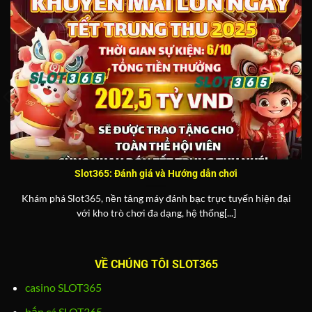
Slot365: Đánh giá và Hướng dẫn chơi
Khám phá Slot365, nền tảng máy đánh bạc trực tuyến hiện đại
với kho trò chơi đa dạng, hệ thống[...]
VỀ CHÚNG TÔI SLOT365
casino SLOT365
bắn cá SLOT365