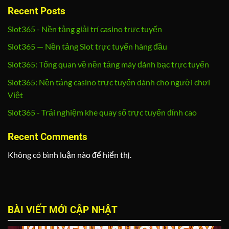
Recent Posts
Slot365 - Nền tảng giải trí casino trực tuyến
Slot365 — Nền tảng Slot trực tuyến hàng đầu
Slot365: Tổng quan về nền tảng máy đánh bạc trực tuyến
Slot365: Nền tảng casino trực tuyến dành cho người chơi
Việt
Slot365 - Trải nghiệm khe quay số trực tuyến đỉnh cao
Recent Comments
Không có bình luận nào để hiển thị.
BÀI VIẾT MỚI CẬP NHẬT