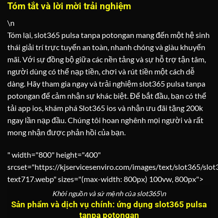
Tóm tắt và lời mời trải nghiệm
\n
Tóm lại, slot365 pulsa tanpa potongan mang đến một hệ sinh
thái giải trí trực tuyến an toàn, nhanh chóng và giàu khuyến
mãi. Với sự đồng bộ giữa các nền tảng và sự hỗ trợ tận tâm,
người dùng có thể nạp tiền, chơi và rút tiền một cách dễ
dàng. Hãy tham gia ngay và trải nghiệm slot365 pulsa tanpa
potongan để cảm nhận sự khác biệt. Để bắt đầu, bạn có thể
tải app ios, khám phá Slot365 ios và nhận ưu đãi tặng 200k
ngay lần nạp đầu. Chúng tôi hoan nghênh mọi người và rất
mong nhận được phản hồi của bạn.
" width="800" height="400"
srcset="https://kjservicesenviro.com/images/text/slot365/slot
text717.webp" sizes="(max-width: 800px) 100vw, 800px">
Khởi nguồn và sứ mệnh của slot365\n
Sản phẩm và dịch vụ chính: ứng dụng slot365 pulsa
tanpa potongan