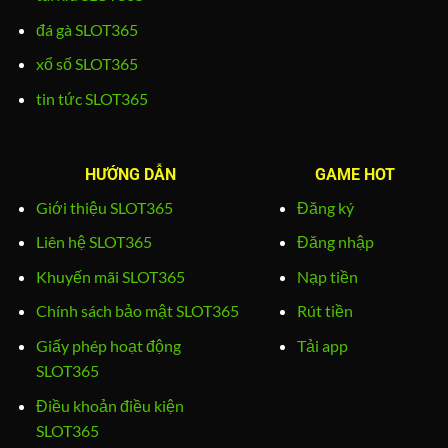
đá gà SLOT365
xổ số SLOT365
tin tức SLOT365
HƯỚNG DẪN
GAME HOT
Giới thiệu SLOT365
Đăng ký
Liên hệ SLOT365
Đăng nhập
Khuyến mãi SLOT365
Nạp tiền
Chính sách bảo mật SLOT365
Rút tiền
Giấy phép hoạt động
Tải app
SLOT365
Điều khoản điều kiện
SLOT365