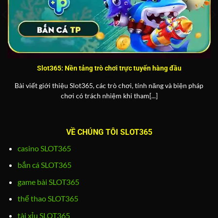
Slot365: Nền tảng trò chơi trực tuyến hàng đầu
Bài viết giới thiệu Slot365, các trò chơi, tính năng và biện pháp
chơi có trách nhiệm khi tham[...]
VỀ CHÚNG TÔI SLOT365
casino SLOT365
bắn cá SLOT365
game bài SLOT365
thể thao SLOT365
tài xỉu SLOT365