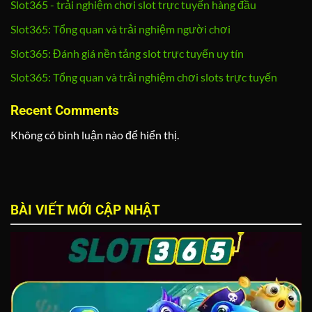
Slot365 - trải nghiệm chơi slot trực tuyến hàng đầu
Slot365: Tổng quan và trải nghiệm người chơi
Slot365: Đánh giá nền tảng slot trực tuyến uy tín
Slot365: Tổng quan và trải nghiệm chơi slots trực tuyến
Recent Comments
Không có bình luận nào để hiển thị.
BÀI VIẾT MỚI CẬP NHẬT