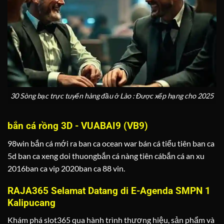
30 Sòng bạc trực tuyến hàng đầu ở Lào : Được xếp hạng cho 2025
bắn cá rồng 3D - VUABAI9 (VB9)
98win bắn cá mới ra ban ca ocean war bán cá tiểu tiên ban ca
5d ban ca xeng doi thuongbắn cá nàng tiên cábắn cá an xu
2016ban ca vip 2020ban ca 88 vin.
RAJA365 Selamat Datang di E-Agenda SMPN 1
Kalipucang
Khám phá slot365 qua hành trình thương hiệu, sản phẩm và