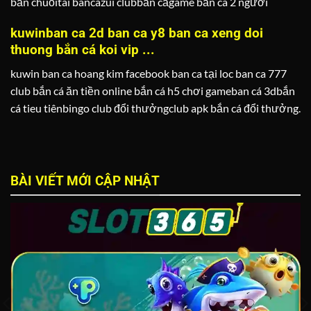
bắn chuốitai bancazui clubbắn cảgame bắn cá 2 người
kuwinban ca 2d ban ca y8 ban ca xeng doi
thuong bắn cá koi vip ...
kuwin ban ca hoang kim facebook ban ca tại loc ban ca 777
club bắn cá ăn tiền online bắn cá h5 chơi gameban cá 3dbắn
cá tieu tiênbingo club đổi thưởngclub apk bắn cá đổi thưởng.
BÀI VIẾT MỚI CẬP NHẬT