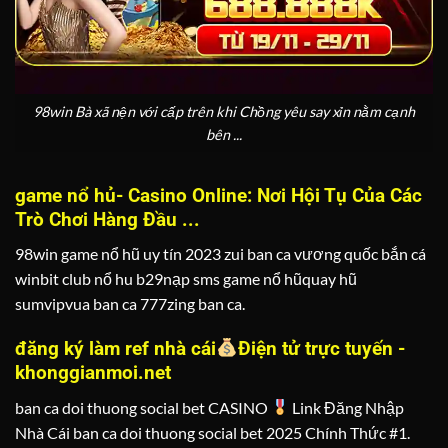
98win Bà xã nện với cấp trên khi Chồng yêu say xỉn nằm cạnh
bên ...
game nổ hủ- Casino Online: Nơi Hội Tụ Của Các
Trò Chơi Hàng Đầu ...
98win game nổ hũ uy tín 2023 zui ban ca vương quốc bắn cá
winbit club nổ hu b29nạp sms game nổ hũquay hũ
sumvipvua ban ca 777zing ban ca.
đăng ký làm ref nhà cái
Điện tử trực tuyến -
khonggianmoi.net
ban ca doi thuong social bet CASINO
Link Đăng Nhập
Nhà Cái ban ca doi thuong social bet 2025 Chính Thức #1.