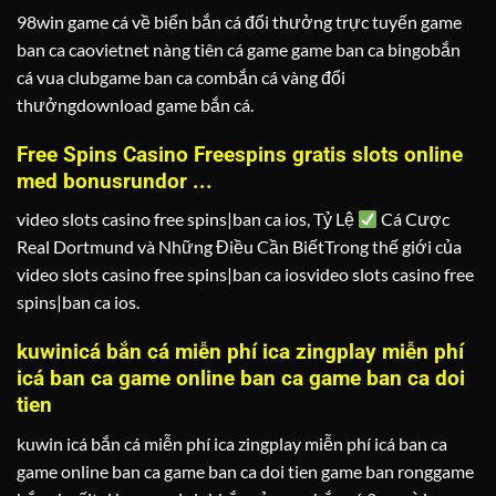
98win game cá về biển bắn cá đổi thưởng trực tuyến game
ban ca caovietnet nàng tiên cá game game ban ca bingobắn
cá vua clubgame ban ca combắn cá vàng đổi
thưởngdownload game bắn cá.
Free Spins Casino Freespins gratis slots online
med bonusrundor ...
video slots casino free spins|ban ca ios, Tỷ Lệ
Cá Cược
Real Dortmund và Những Điều Cần BiếtTrong thế giới của
video slots casino free spins|ban ca iosvideo slots casino free
spins|ban ca ios.
kuwinicá bắn cá miễn phí ica zingplay miễn phí
icá ban ca game online ban ca game ban ca doi
tien
kuwin icá bắn cá miễn phí ica zingplay miễn phí icá ban ca
game online ban ca game ban ca doi tien game ban ronggame