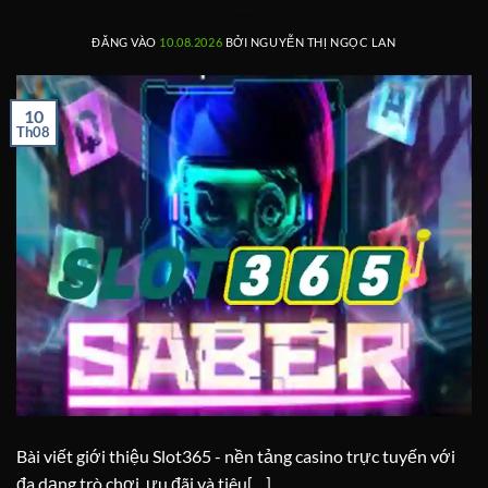
ĐĂNG VÀO
10.08.2026
BỞI
NGUYỄN THỊ NGỌC LAN
10
Th08
Bài viết giới thiệu Slot365 - nền tảng casino trực tuyến với
đa dạng trò chơi, ưu đãi và tiêu[…]