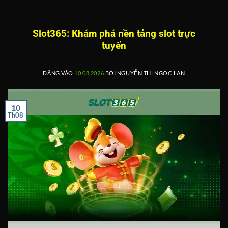
Slot365: Khám phá nền tảng slot trực
tuyến
ĐĂNG VÀO
10.08.2026
BỞI
NGUYỄN THỊ NGỌC LAN
10
Th08