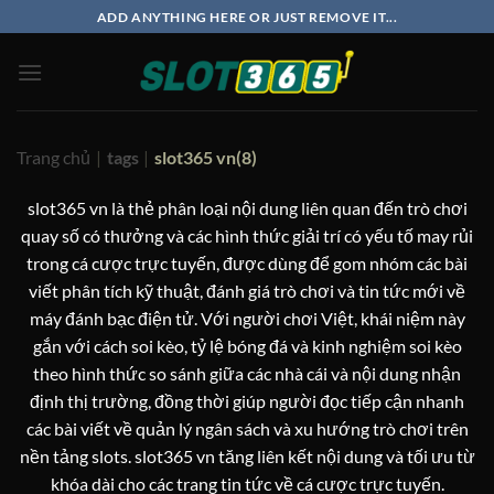
Bỏ
ADD ANYTHING HERE OR JUST REMOVE IT...
qua
nội
dung
Trang chủ
|
tags
|
slot365 vn(8)
slot365 vn là thẻ phân loại nội dung liên quan đến trò chơi
quay số có thưởng và các hình thức giải trí có yếu tố may rủi
trong cá cược trực tuyến, được dùng để gom nhóm các bài
viết phân tích kỹ thuật, đánh giá trò chơi và tin tức mới về
máy đánh bạc điện tử. Với người chơi Việt, khái niệm này
gắn với cách soi kèo, tỷ lệ bóng đá và kinh nghiệm soi kèo
theo hình thức so sánh giữa các nhà cái và nội dung nhận
định thị trường, đồng thời giúp người đọc tiếp cận nhanh
các bài viết về quản lý ngân sách và xu hướng trò chơi trên
nền tảng slots. slot365 vn tăng liên kết nội dung và tối ưu từ
khóa dài cho các trang tin tức về cá cược trực tuyến.