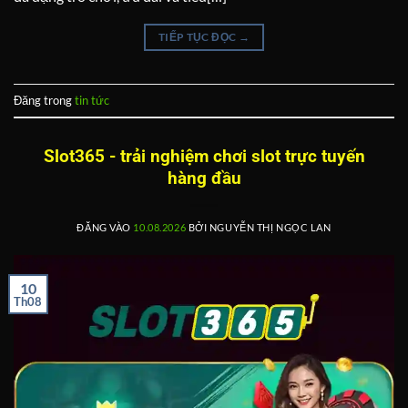
TIẾP TỤC ĐỌC
→
Đăng trong
tin tức
Slot365 - trải nghiệm chơi slot trực tuyến
hàng đầu
ĐĂNG VÀO
10.08.2026
BỞI
NGUYỄN THỊ NGỌC LAN
10
Th08