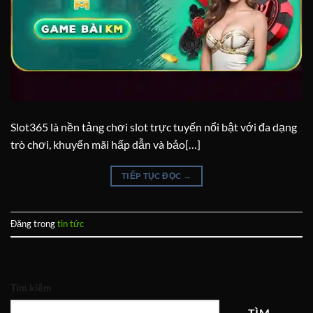
Slot365 là nền tảng chơi slot trực tuyến nổi bật với đa dạng
trò chơi, khuyến mãi hấp dẫn và bảo[…]
TIẾP TỤC ĐỌC
→
Đăng trong
tin tức
Tìm kiếm
TÌM