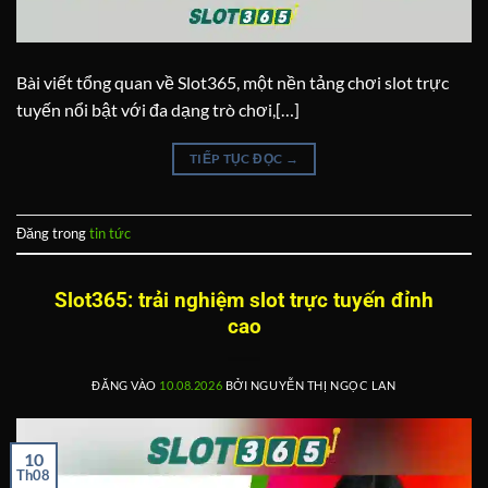
Bài viết tổng quan về Slot365, một nền tảng chơi slot trực
tuyến nổi bật với đa dạng trò chơi,[…]
TIẾP TỤC ĐỌC
→
Đăng trong
tin tức
Slot365: trải nghiệm slot trực tuyến đỉnh
cao
ĐĂNG VÀO
10.08.2026
BỞI
NGUYỄN THỊ NGỌC LAN
10
Th08