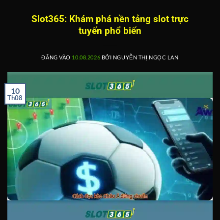
Slot365: Khám phá nền tảng slot trực
tuyến phổ biến
ĐĂNG VÀO
10.08.2026
BỞI
NGUYỄN THỊ NGỌC LAN
10
Th08