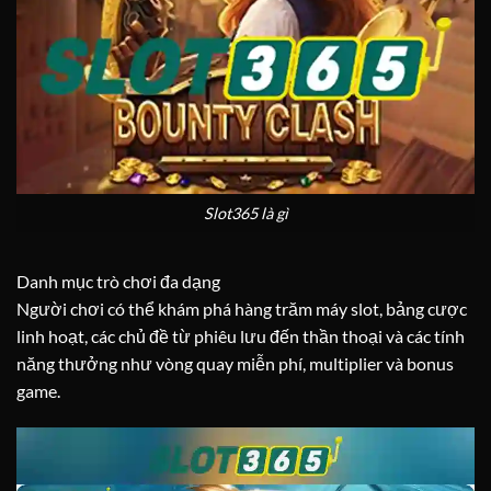
Slot365 là gì
Danh mục trò chơi đa dạng
Người chơi có thể khám phá hàng trăm máy slot, bảng cược
linh hoạt, các chủ đề từ phiêu lưu đến thần thoại và các tính
năng thưởng như vòng quay miễn phí, multiplier và bonus
game.