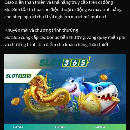
Giao diện thân thiện và khả năng truy cập trên di động
Slot365 tối ưu hóa cho điện thoại di động và máy tính bảng,
cho phép người chơi trải nghiệm mượt mà mọi nơi.
Khuyến mãi và chương trình thưởng
Slot365 cung cấp các bonus tiền thưởng, vòng quay miễn phí
và chương trình tích điểm cho khách hàng thân thiết.