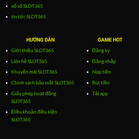
xổ số SLOT365
tin tức SLOT365
HƯỚNG DẪN
GAME HOT
Giới thiệu SLOT365
Đăng ký
Liên hệ SLOT365
Đăng nhập
Khuyến mãi SLOT365
Nạp tiền
Chính sách bảo mật SLOT365
Rút tiền
Giấy phép hoạt động
Tải app
SLOT365
Điều khoản điều kiện
SLOT365