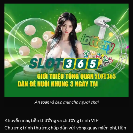
An toàn và bảo mật cho người chơi
Khuyến mãi, tiền thưởng và chương trình VIP
Chương trình thưởng hấp dẫn với vòng quay miễn phí, tiền