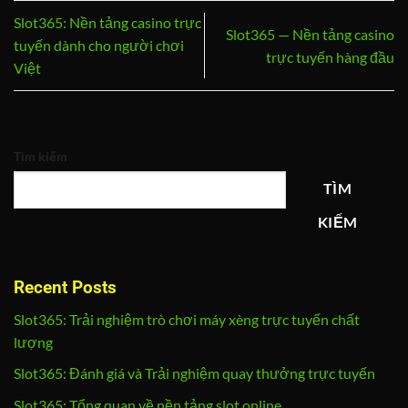
Slot365: Nền tảng casino trực
Slot365 — Nền tảng casino
tuyến dành cho người chơi
trực tuyến hàng đầu
Việt
Tìm kiếm
TÌM
KIẾM
Recent Posts
Slot365: Trải nghiệm trò chơi máy xèng trực tuyến chất
lượng
Slot365: Đánh giá và Trải nghiệm quay thưởng trực tuyến
Slot365: Tổng quan về nền tảng slot online