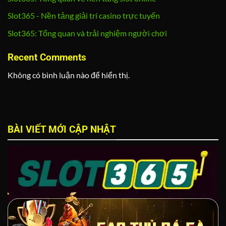
Slot365 - Nền tảng giải trí casino trực tuyến
Slot365: Tổng quan và trải nghiệm người chơi
Recent Comments
Không có bình luận nào để hiển thị.
BÀI VIẾT MỚI CẬP NHẬT