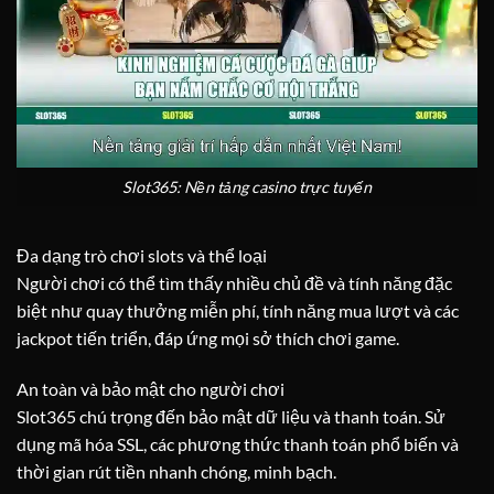
Slot365: Nền tảng casino trực tuyến
Đa dạng trò chơi slots và thể loại
Người chơi có thể tìm thấy nhiều chủ đề và tính năng đặc
biệt như quay thưởng miễn phí, tính năng mua lượt và các
jackpot tiến triển, đáp ứng mọi sở thích chơi game.
An toàn và bảo mật cho người chơi
Slot365 chú trọng đến bảo mật dữ liệu và thanh toán. Sử
dụng mã hóa SSL, các phương thức thanh toán phổ biến và
thời gian rút tiền nhanh chóng, minh bạch.