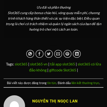
Ưu đãi và phần thưởng
Slot365 cung cấp bonus chào hỏi, vòng quay miễn phí, chương
trình khách hàng thân thiết và các sự kiện đặc biệt. Điều quan
trọng là chơi có trách nhiệm và quản lý ngân sách của bạn để tận
hưởng trò chơi một cách an toàn.
Tags:
slot365
|
slot365 vn
|
tải app slot365
|
slot365 có lừa
đảo không
|
giftcode Slot365
|
Bài viết này được đăng trong
tin tức
. Đánh dấu
liên kết thường trực
.
NGUYỄN THỊ NGỌC LAN