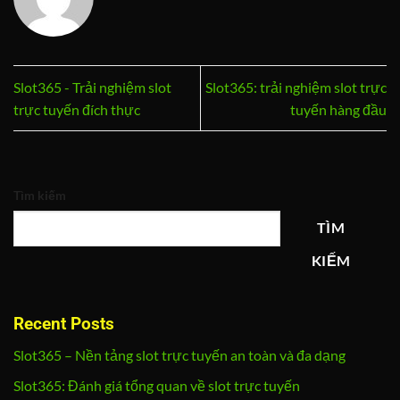
Slot365 - Trải nghiệm slot
Slot365: trải nghiệm slot trực
trực tuyến đích thực
tuyến hàng đầu
Tìm kiếm
TÌM
KIẾM
Recent Posts
Slot365 – Nền tảng slot trực tuyến an toàn và đa dạng
Slot365: Đánh giá tổng quan về slot trực tuyến