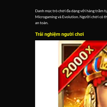
Danh mục trò chơi đa dạng với hàng trăm tự
Microgaming và Evolution. Người chơi có t
an toàn.
Trải nghiệm người chơi