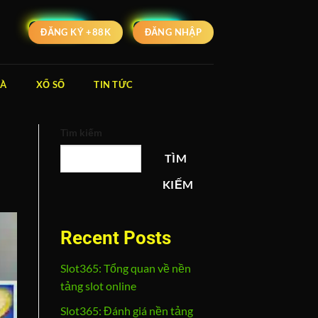
ĐĂNG KÝ +88K
ĐĂNG NHẬP
GÀ
XỔ SỐ
TIN TỨC
Tìm kiếm
TÌM
KIẾM
Recent Posts
Slot365: Tổng quan về nền
tảng slot online
Slot365: Đánh giá nền tảng