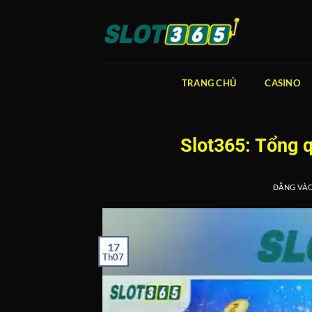
Bỏ
qua
nội
dung
TRANG CHỦ
CASINO
Slot365: Tổng q
ĐĂNG VÀ
17
Th07