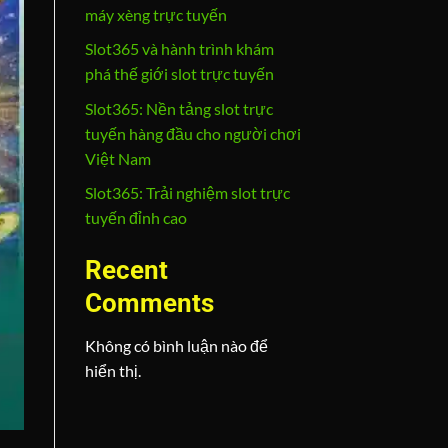
máy xèng trực tuyến
Slot365 và hành trình khám
phá thế giới slot trực tuyến
Slot365: Nền tảng slot trực
tuyến hàng đầu cho người chơi
Việt Nam
Slot365: Trải nghiệm slot trực
tuyến đỉnh cao
Recent
Comments
Không có bình luận nào để
hiển thị.