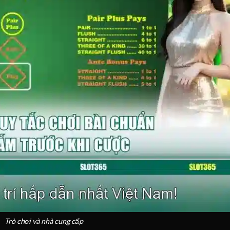
Trò chơi và nhà cung cấp