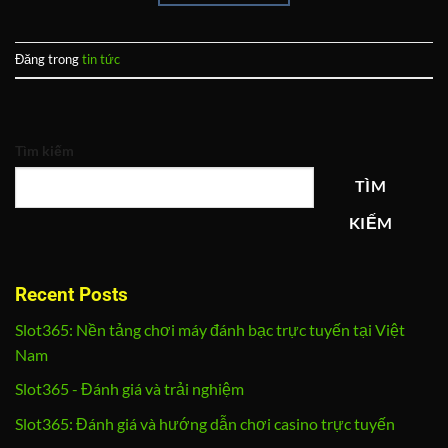
Đăng trong
tin tức
Tìm kiếm
TÌM
KIẾM
Recent Posts
Slot365: Nền tảng chơi máy đánh bạc trực tuyến tại Việt
Nam
Slot365 - Đánh giá và trải nghiệm
Slot365: Đánh giá và hướng dẫn chơi casino trực tuyến