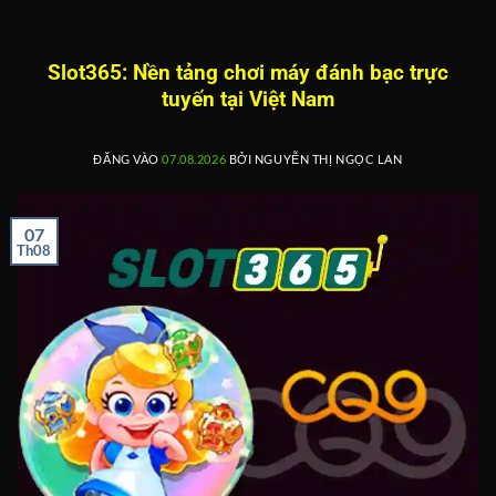
Slot365: Nền tảng chơi máy đánh bạc trực
tuyến tại Việt Nam
ĐĂNG VÀO
07.08.2026
BỞI
NGUYỄN THỊ NGỌC LAN
07
Th08