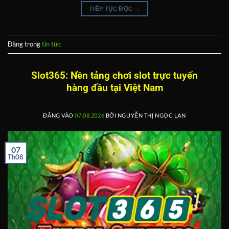
TIẾP TỤC ĐỌC
→
Đăng trong
tin tức
Slot365: Nền tảng chơi slot trực tuyến
hàng đầu tại Việt Nam
ĐĂNG VÀO
07.08.2026
BỞI
NGUYỄN THỊ NGỌC LAN
07
Th08