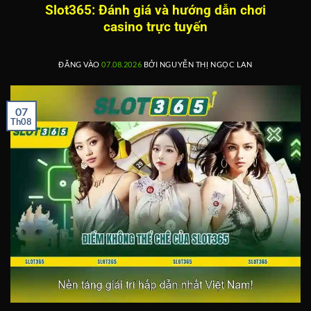
Slot365: Đánh giá và hướng dẫn chơi
casino trực tuyến
ĐĂNG VÀO
07.08.2026
BỞI
NGUYỄN THỊ NGỌC LAN
07
Th08