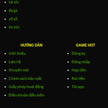
tài xỉu
đá gà
xổ số
tin tức
HƯỚNG DẪN
GAME HOT
Giới thiệu
Đăng ký
Liên hệ
Đăng nhập
Khuyến mãi
Nạp tiền
Chính sách bảo mật
Rút tiền
Giấy phép hoạt động
Tải app
Điều khoản điều kiện