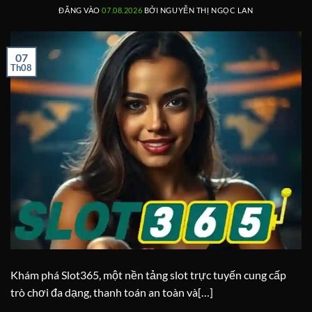
ĐĂNG VÀO
07.08.2026
BỞI
NGUYỄN THỊ NGỌC LAN
07
Th08
Khám phá Slot365, một nền tảng slot trực tuyến cung cấp
trò chơi đa dạng, thanh toán an toàn và[…]