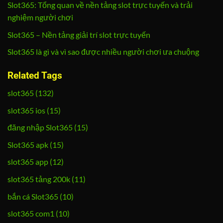
Slot365: Tổng quan về nền tảng slot trực tuyến và trải
nghiệm người chơi
Slot365 – Nền tảng giải trí slot trực tuyến
Slot365 là gì và vì sao được nhiều người chơi ưa chuộng
Related Tags
slot365 (132)
slot365 ios (15)
đăng nhập Slot365 (15)
Slot365 apk (15)
slot365 app (12)
slot365 tảng 200k (11)
bắn cá Slot365 (10)
slot365 com1 (10)