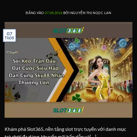
ĐĂNG VÀO
07.08.2026
BỞI
NGUYỄN THỊ NGỌC LAN
07
Th08
Khám phá Slot365, nền tảng slot trực tuyến với danh mục
trò chơi đa dạng, khuyến mãi hấp dẫn và[…]