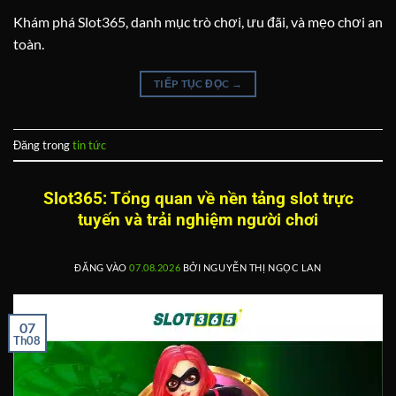
Khám phá Slot365, danh mục trò chơi, ưu đãi, và mẹo chơi an
toàn.
TIẾP TỤC ĐỌC
→
Đăng trong
tin tức
Slot365: Tổng quan về nền tảng slot trực
tuyến và trải nghiệm người chơi
ĐĂNG VÀO
07.08.2026
BỞI
NGUYỄN THỊ NGỌC LAN
07
Th08