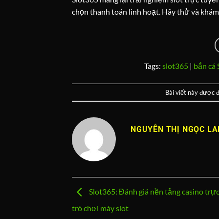
chọn thanh toán linh hoạt. Hãy thử và khám
Tags:
slot365
|
bắn cá 
Bài viết này được 
NGUYỄN THỊ NGỌC LA
Slot365: Đánh giá nền tảng casino trự
trò chơi máy slot