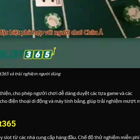
t365 và trải nghiệm người dùng
 thiện, cho phép người chơi dễ dàng duyệt các tựa game và các
cho điện thoại di động và máy tính bảng, giúp trải nghiệm mượt 
ot365
y slot từ các nhà cung cấp hàng đầu. Chế độ thử nghiệm miễn phí