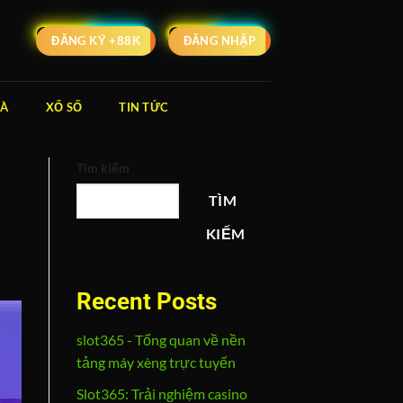
ĐĂNG KÝ +88K
ĐĂNG NHẬP
GÀ
XỔ SỐ
TIN TỨC
Tìm kiếm
TÌM
KIẾM
Recent Posts
slot365 - Tổng quan về nền
tảng máy xèng trực tuyến
Slot365: Trải nghiệm casino