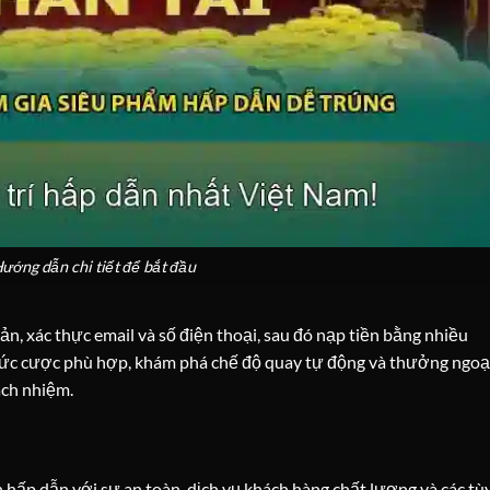
ướng dẫn chi tiết để bắt đầu
ản, xác thực email và số điện thoại, sau đó nạp tiền bằng nhiều
ức cược phù hợp, khám phá chế độ quay tự động và thưởng ngoạ
ách nhiệm.
n hấp dẫn với sự an toàn, dịch vụ khách hàng chất lượng và các tù