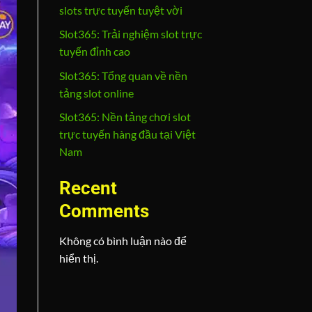
slots trực tuyến tuyệt vời
Slot365: Trải nghiệm slot trực
tuyến đỉnh cao
Slot365: Tổng quan về nền
tảng slot online
Slot365: Nền tảng chơi slot
trực tuyến hàng đầu tại Việt
Nam
Recent
Comments
Không có bình luận nào để
hiển thị.