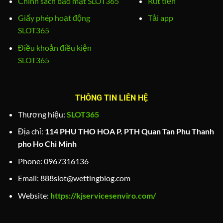
Chính sách bảo mật SLOT365
Rút tiền
Giấy phép hoạt động
Tải app
SLOT365
Điều khoản điều kiện
SLOT365
THÔNG TIN LIÊN HỆ
Thương hiệu:
SLOT365
Địa chỉ:
114 PHU THO HOA P. PTH Quan Tan Phu Thanh
pho Ho Chi Minh
Phone:
0967316136
Email:
888slot@wettingblog.com
Website:
https://kjservicesenviro.com/