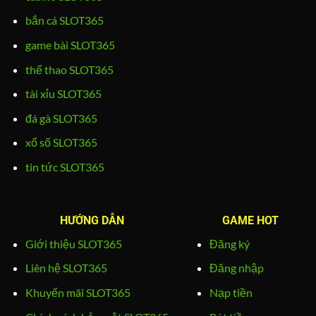
bắn cá SLOT365
game bài SLOT365
thể thao SLOT365
tài xỉu SLOT365
đá gà SLOT365
xổ số SLOT365
tin tức SLOT365
HƯỚNG DẪN
GAME HOT
Giới thiệu SLOT365
Đăng ký
Liên hệ SLOT365
Đăng nhập
Khuyến mãi SLOT365
Nạp tiền