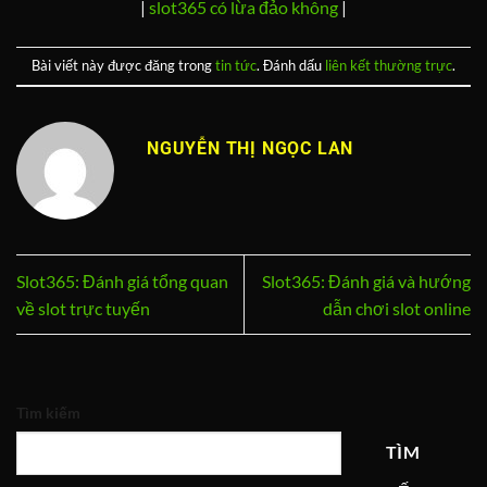
|
slot365 có lừa đảo không
|
Bài viết này được đăng trong
tin tức
. Đánh dấu
liên kết thường trực
.
NGUYỄN THỊ NGỌC LAN
Slot365: Đánh giá tổng quan
Slot365: Đánh giá và hướng
về slot trực tuyến
dẫn chơi slot online
Tìm kiếm
TÌM