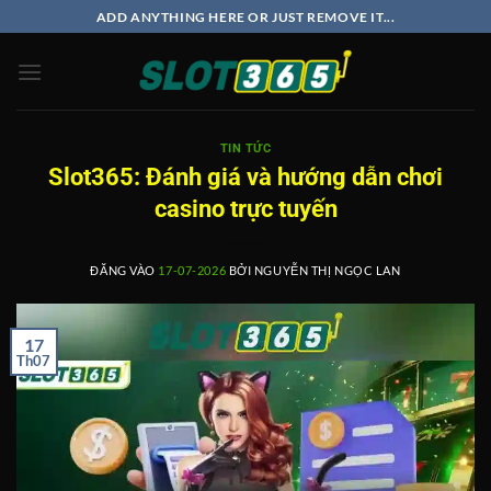
Bỏ
ADD ANYTHING HERE OR JUST REMOVE IT...
qua
nội
dung
TIN TỨC
Slot365: Đánh giá và hướng dẫn chơi
casino trực tuyến
ĐĂNG VÀO
17-07-2026
BỞI
NGUYỄN THỊ NGỌC LAN
17
Th07