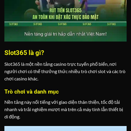
Slot365 là gì?
Slot365 là một nền tảng casino trực tuyến phổ biến, nơi
người chơi có thể thưởng thức nhiều trò chơi slot và các trò
chơi casino khác.
Trò chơi và danh mục
Nền tảng này nổi tiếng với giao diện thân thiện, tốc độ tải
nhanh và trải nghiệm mượt mà trên cả máy tính lẫn thiết bị
di động.